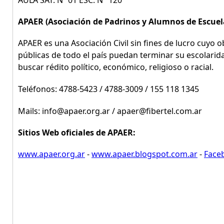
AULA SAT. Nº 01 ESC. N° 120
APAER (Asociación de Padrinos y Alumnos de Escuel
APAER es una Asociación Civil sin fines de lucro cuyo o
públicas de todo el país puedan terminar su escolarida
buscar rédito político, económico, religioso o racial.
Teléfonos: 4788-5423 / 4788-3009 / 155 118 1345
Mails: info@apaer.org.ar / apaer@fibertel.com.ar
Sitios Web oficiales de APAER:
www.apaer.org.ar
-
www.apaer.blogspot.com.ar
-
Faceb