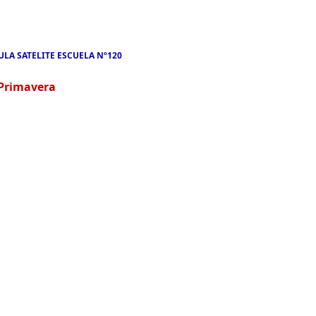
ULA SATELITE ESCUELA Nº120
 Primavera