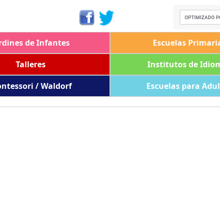
rdines de Infantes
Escuelas Primari
Talleres
Institutos de Idio
ntessori / Waldorf
Escuelas para Adu