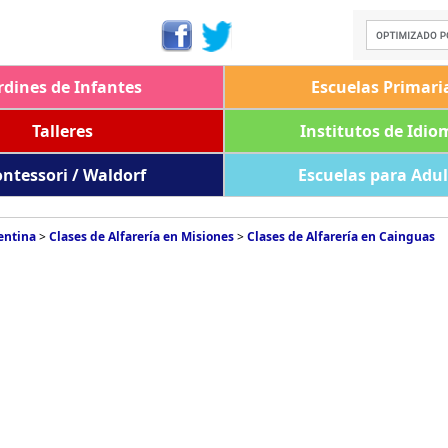
rdines de Infantes
Escuelas Primari
Talleres
Institutos de Idio
ntessori / Waldorf
Escuelas para Adu
entina
>
Clases de Alfarería en Misiones
>
Clases de Alfarería en Cainguas