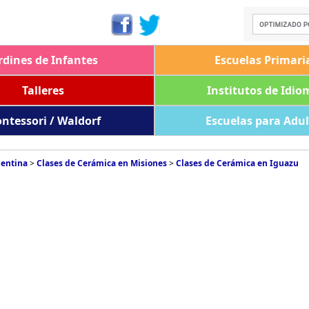
rdines de Infantes
Escuelas Primari
Talleres
Institutos de Idio
ntessori / Waldorf
Escuelas para Adu
gentina
>
Clases de Cerámica en Misiones
>
Clases de Cerámica en Iguazu