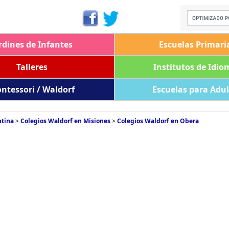
rdines de Infantes
Escuelas Primari
Talleres
Institutos de Idio
ntessori / Waldorf
Escuelas para Adu
ntina
>
Colegios Waldorf en Misiones
>
Colegios Waldorf en Obera