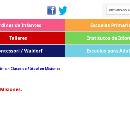
rdines de Infantes
Escuelas Primari
Talleres
Institutos de Idio
ntessori / Waldorf
Escuelas para Adu
tina
>
Clases de Fútbol en Misiones
 Misiones.