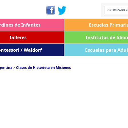
rdines de Infantes
Escuelas Primari
Talleres
Institutos de Idio
ntessori / Waldorf
Escuelas para Adu
rgentina
>
Clases de Historieta en Misiones