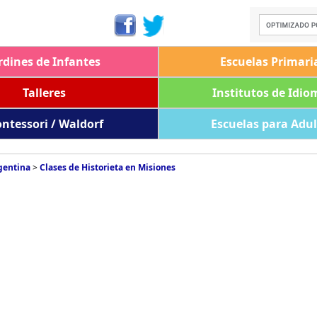
rdines de Infantes
Escuelas Primari
Talleres
Institutos de Idio
ntessori / Waldorf
Escuelas para Adu
rgentina
>
Clases de Historieta en Misiones