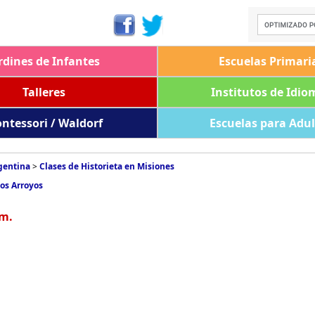
rdines de Infantes
Escuelas Primari
Talleres
Institutos de Idio
ntessori / Waldorf
Escuelas para Adu
rgentina
>
Clases de Historieta en Misiones
Dos Arroyos
em.