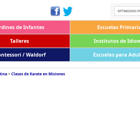
rdines de Infantes
Escuelas Primari
Talleres
Institutos de Idio
ntessori / Waldorf
Escuelas para Adu
tina
>
Clases de Karate en Misiones