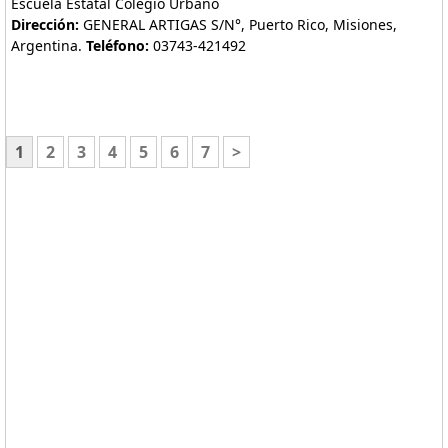
Escuela Estatal Colegio Urbano
Dirección:
GENERAL ARTIGAS S/N°, Puerto Rico, Misiones,
Argentina.
Teléfono:
03743-421492
1
2
3
4
5
6
7
>